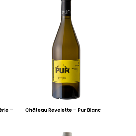
érie –
Château Revelette – Pur Blanc
59 rue Grignan
13006 Marseille