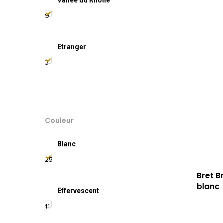
9
Etranger
3
Couleur
Blanc
25
Bret B
blanc
Effervescent
11