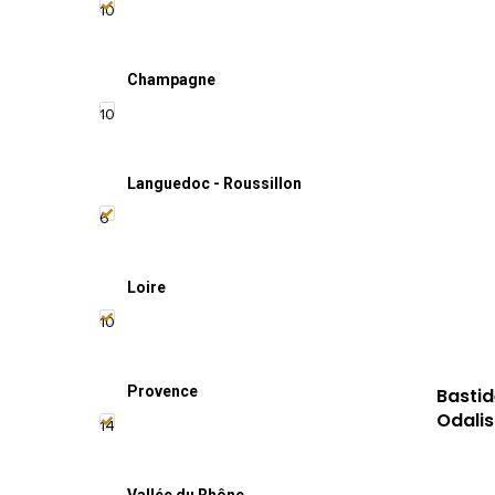
10
Champagne
10
Languedoc - Roussillon
6
Loire
10
Provence
Bastid
Odali
14
Vallée du Rhône