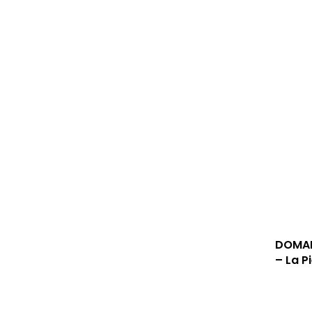
DOMAI
– La P