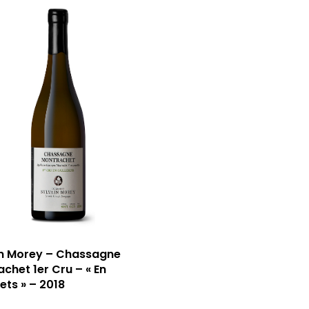
in Morey – Chassagne
chet 1er Cru – « En
rets » – 2018