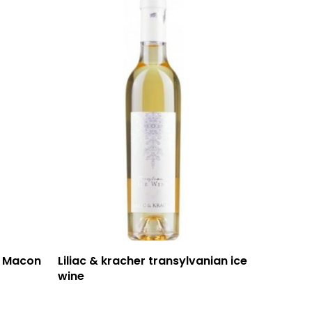
59 rue Grignan
13006 Marseille
T: 04 91 33 46 59
– Macon
Liliac & kracher transylvanian ice
wine