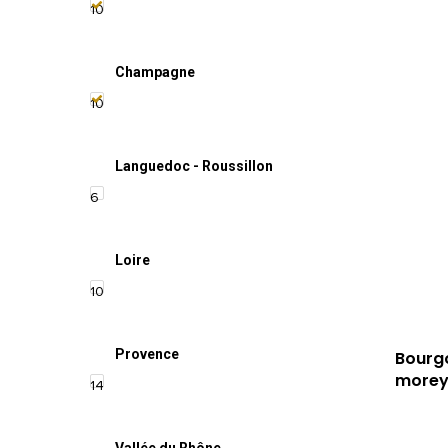
10
Champagne
10
Languedoc - Roussillon
6
Loire
10
Provence
Bourgo
more
14
Vallée du Rhône