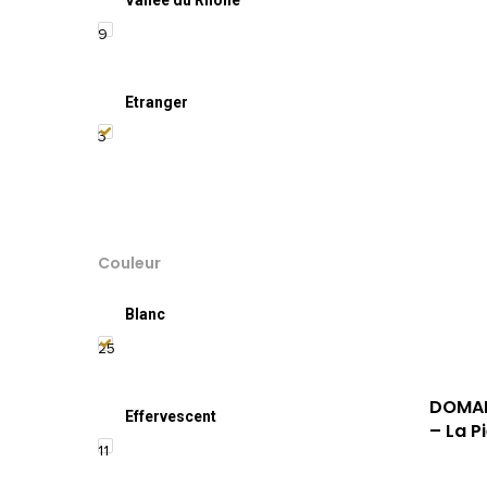
9
Etranger
3
Couleur
Blanc
25
DOMAI
Effervescent
– La P
11