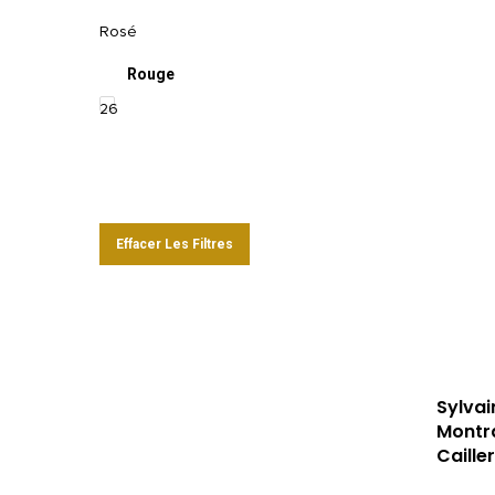
Rosé
Rouge
26
Effacer Les Filtres
Sylva
Montra
Caille