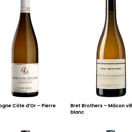
gne Côte d’Or – Pierre
Bret Brothers – Mâcon vil
y
blanc