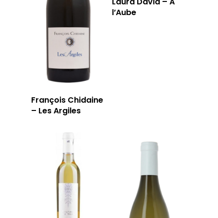
Laura David – À
T: 04 91 33 46 59
l’Aube
François Chidaine
– Les Argiles