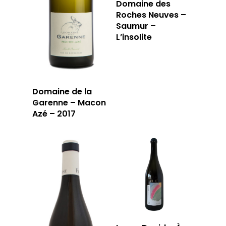
Domaine des
LA CAVE
Roches Neuves –
Saumur –
L’insolite
LA TABLE
LA CAVE
APERÇU DE NOTRE SÉ
PRIVATISATI
LA TOURNÉE DU CAVIS
LA CARTE DU
Domaine de la
Garenne – Macon
JOUR
Azé – 2017
RÉSERVER
59 rue Grignan
13006 Marseille