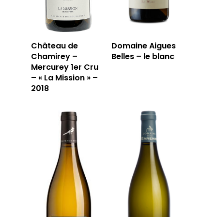
Château de
Domaine Aigues
Chamirey –
Belles – le blanc
Mercurey 1er Cru
– « La Mission » –
2018
LA CAVE
LA TABLE
LA CAVE
APERÇU DE NOTRE SÉ
PRIVATISATI
LA TOURNÉE DU CAVIS