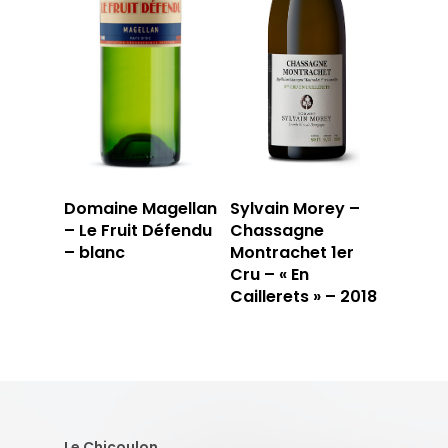
Domaine Magellan
Sylvain Morey –
– Le Fruit Défendu
Chassagne
– blanc
Montrachet 1er
Cru – « En
Caillerets » – 2018
Le Chicoulon