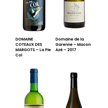
LA CARTE DU
JOUR
RÉSERVER
DOMAINE
Domaine de la
COTEAUX DES
Garenne – Macon
59 rue Grignan
MARGOTS – La Pie
Azé – 2017
Col
13006 Marseille
T: 04 91 33 46 59