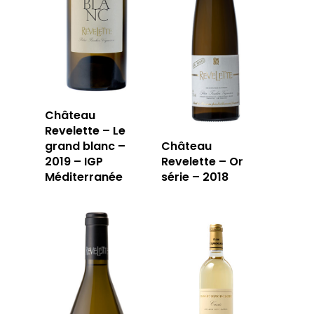
Château
Revelette – Le
grand blanc –
Château
2019 – IGP
Revelette – Or
Méditerranée
série – 2018
LA CAVE
LA TABLE
LA CAVE