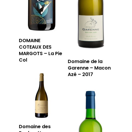
LA CAVE
LA TABLE
LA CAVE
APERÇU DE NOTRE SÉ
PRIVATISATI
DOMAINE
LA TOURNÉE DU CAVIS
COTEAUX DES
LA CARTE DU
MARGOTS – La Pie
JOUR
Col
Domaine de la
Garenne – Macon
Azé – 2017
RÉSERVER
59 rue Grignan
13006 Marseille
Domaine des
T: 04 91 33 46 59