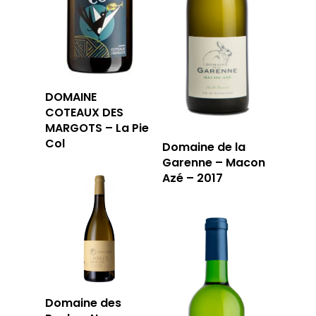
DOMAINE
COTEAUX DES
MARGOTS – La Pie
Col
Domaine de la
Garenne – Macon
Azé – 2017
LA CAVE
LA TABLE
LA CAVE
APERÇU DE NOTRE SÉ
PRIVATISATI
LA TOURNÉE DU CAVIS
LA CARTE DU
Domaine des