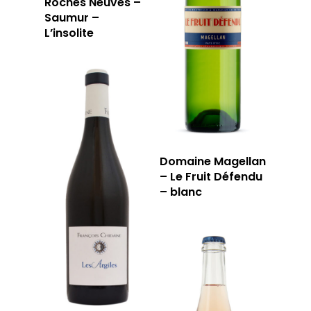
Roches Neuves –
JOUR
Saumur –
L’insolite
RÉSERVER
59 rue Grignan
13006 Marseille
Domaine Magellan
– Le Fruit Défendu
T: 04 91 33 46 59
– blanc