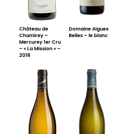
Château de
Domaine Aigues
Chamirey –
Belles – le blanc
Mercurey 1er Cru
– « La Mission » –
2018
LA CAVE
LA TABLE
LA CAVE
APERÇU DE NOTRE SÉ
PRIVATISATI