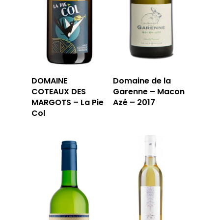
LA TOURNÉE DU CAVIS
LA CARTE DU
JOUR
RÉSERVER
DOMAINE
Domaine de la
COTEAUX DES
Garenne – Macon
MARGOTS – La Pie
Azé – 2017
59 rue Grignan
Col
13006 Marseille
T: 04 91 33 46 59