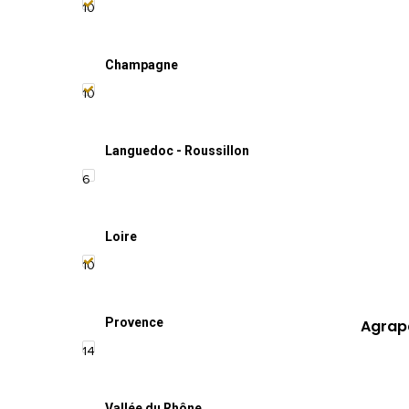
10
Champagne
10
Languedoc - Roussillon
6
Loire
10
Provence
Agrapa
14
Vallée du Rhône