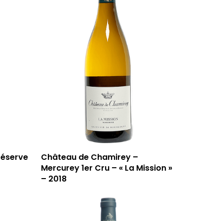
réserve
Château de Chamirey –
Mercurey 1er Cru – « La Mission »
– 2018
59 rue Grignan
13006 Marseille