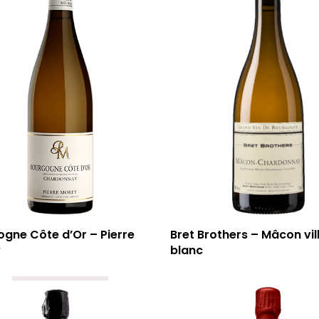
gne Côte d’Or – Pierre
Bret Brothers – Mâcon vil
y
blanc