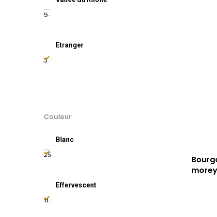
9
Etranger
3
Couleur
Blanc
25
Bourgo
more
Effervescent
11