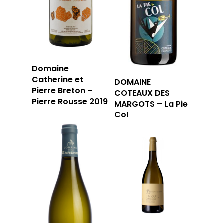
Domaine
Catherine et
DOMAINE
Pierre Breton –
COTEAUX DES
Pierre Rousse 2019
MARGOTS – La Pie
Col
LA CAVE
LA TABLE
LA CAVE
APERÇU DE NOTRE SÉ
PRIVATISATI
LA TOURNÉE DU CAVIS
LA CARTE DU