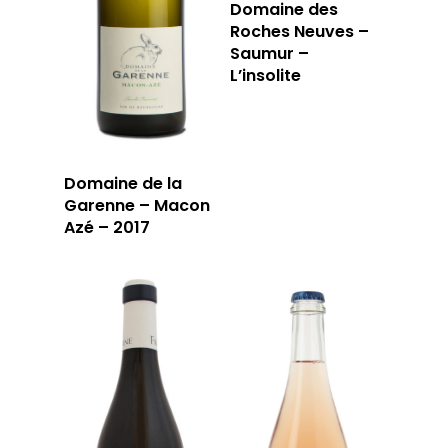
JOUR
Domaine des
Roches Neuves –
RÉSERVER
Saumur –
L’insolite
59 rue Grignan
13006 Marseille
Domaine de la
Garenne – Macon
Azé – 2017
T: 04 91 33 46 59