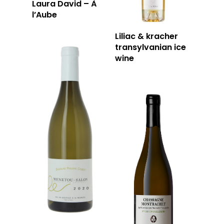
Laura David – À
l’Aube
Liliac & kracher
transylvanian ice
wine