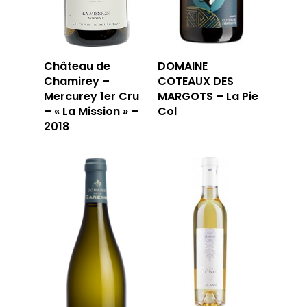
LA CAVE
Château de
DOMAINE
Chamirey –
COTEAUX DES
LA TABLE
LA CAVE
Mercurey 1er Cru
MARGOTS – La Pie
– « La Mission » –
Col
APERÇU DE NOTRE SÉ
PRIVATISATI
2018
LA TOURNÉE DU CAVIS
LA CARTE DU
JOUR
RÉSERVER
59 rue Grignan
13006 Marseille