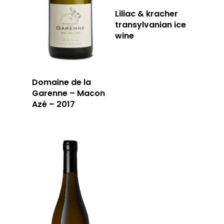
Liliac & kracher
transylvanian ice
T: 04 91 33 46 59
wine
Domaine de la
Garenne – Macon
Azé – 2017