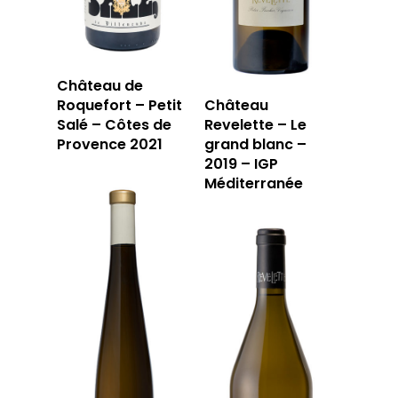
Château de
Roquefort – Petit
Château
Salé – Côtes de
Revelette – Le
Provence 2021
grand blanc –
2019 – IGP
Méditerranée
LA CAVE
LA TABLE
LA CAVE