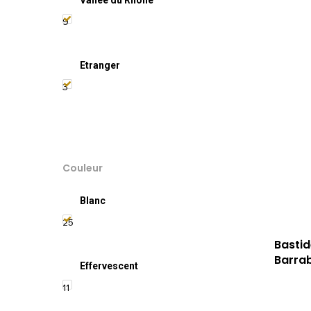
Vallée du Rhône
9
Etranger
3
Couleur
Blanc
25
Basti
Barra
Effervescent
11