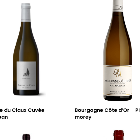
de du Claux Cuvée
Bourgogne Côte d’Or – Pi
ban
morey