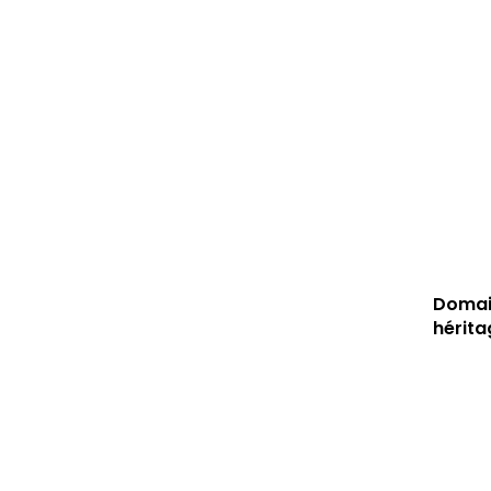
Domai
hérit