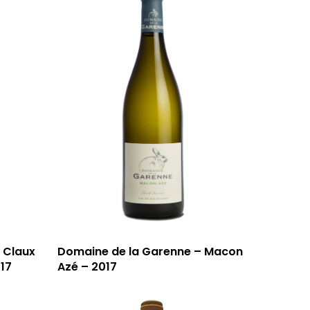
 Claux
Domaine de la Garenne – Macon
59 rue Grignan
017
Azé – 2017
13006 Marseille