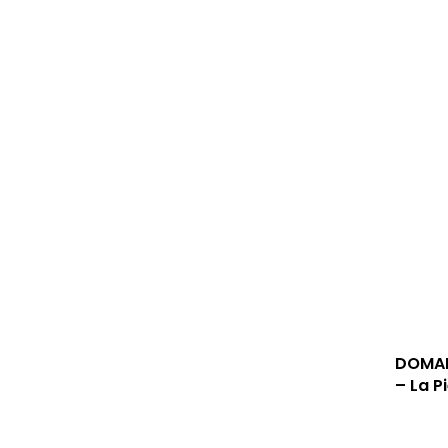
DOMAI
– La P