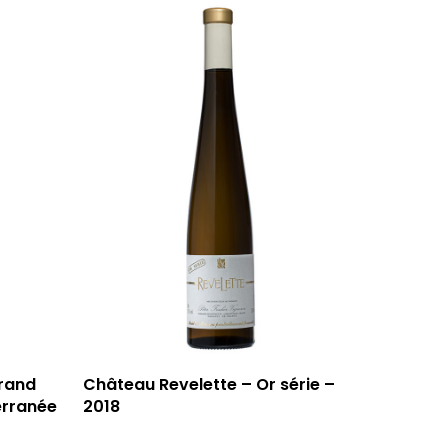
59 rue Grignan
grand
Château Revelette – Or série –
13006 Marseille
erranée
2018