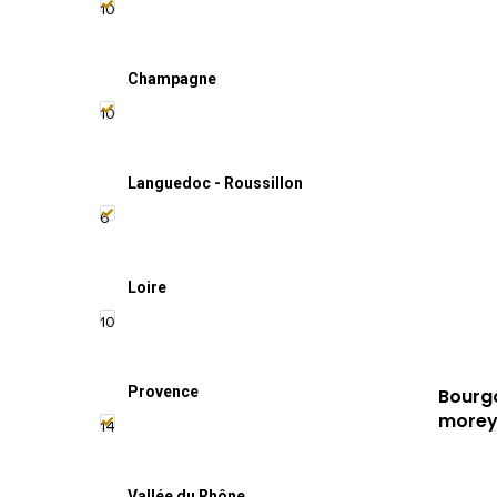
10
Champagne
10
Languedoc - Roussillon
6
Loire
10
Provence
Bourgo
more
14
Vallée du Rhône