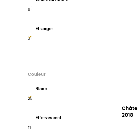
9
Etranger
3
Couleur
Blanc
25
Châte
2018
Effervescent
11