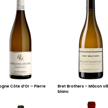
gne Côte d’Or – Pierre
Bret Brothers – Mâcon vil
y
blanc