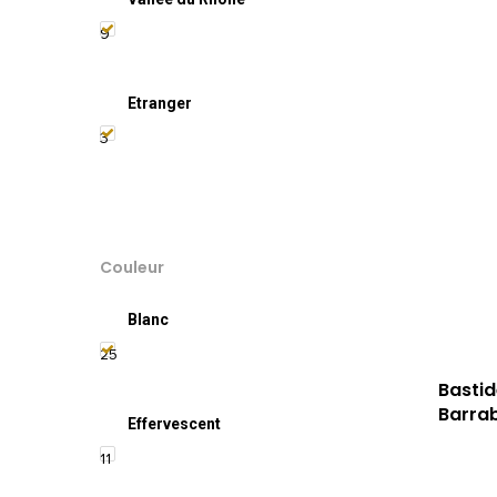
9
Etranger
3
Couleur
Blanc
25
Basti
Barra
Effervescent
11