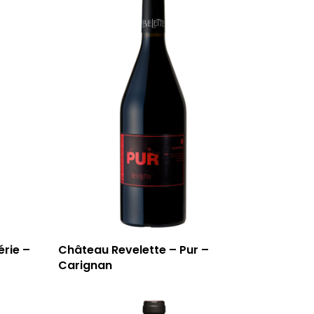
T: 04 91 33 46 59
érie –
Château Revelette – Pur –
Carignan