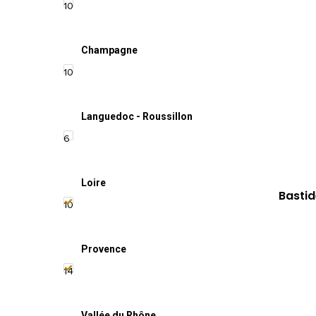
10
Champagne
10
Languedoc - Roussillon
6
Loire
Bastid
10
Provence
14
Vallée du Rhône