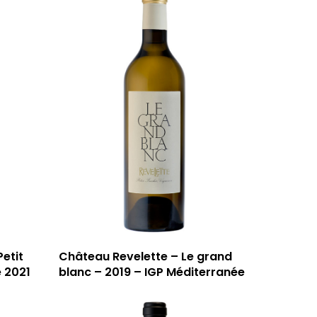
etit
Château Revelette – Le grand
59 rue Grignan
 2021
blanc – 2019 – IGP Méditerranée
13006 Marseille