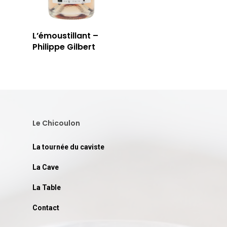
LA TABLE
LA CAVE
L’émoustillant –
APERÇU DE NOTRE SÉ
PRIVATISATI
Philippe Gilbert
LA TOURNÉE DU CAVIS
LA CARTE DU
JOUR
RÉSERVER
Le Chicoulon
La tournée du caviste
59 rue Grignan
La Cave
13006 Marseille
La Table
T: 04 91 33 46 59
Contact