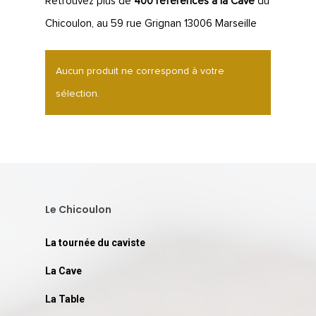
Retrouvez plus de
400 références à la Cave
du
Chicoulon, au 59 rue Grignan 13006 Marseille
Aucun produit ne correspond à votre
sélection.
LA CAVE
LA TABLE
LA CAVE
Le Chicoulon
APERÇU DE NOTRE SÉ
PRIVATISATI
La tournée du caviste
LA TOURNÉE DU CAVIS
LA CARTE DU
La Cave
JOUR
La Table