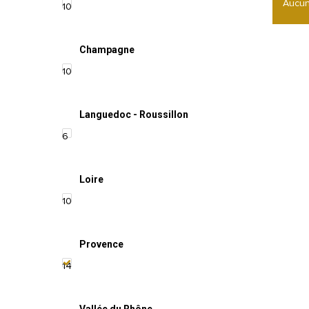
Aucun
10
Champagne
10
Languedoc - Roussillon
6
Loire
10
Provence
14
Vallée du Rhône