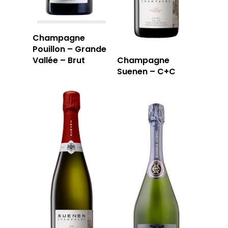
Champagne
Pouillon – Grande
Vallée – Brut
Champagne
Suenen – C+C
LA CAVE
LA TABLE
LA CAVE
APERÇU DE NOTRE SÉ
PRIVATISATI
LA TOURNÉE DU CAVIS
LA CARTE DU
JOUR