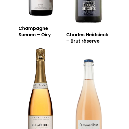
RÉSERVER
Champagne
59 rue Grignan
Suenen – Oiry
Charles Heidsieck
13006 Marseille
– Brut réserve
T: 04 91 33 46 59