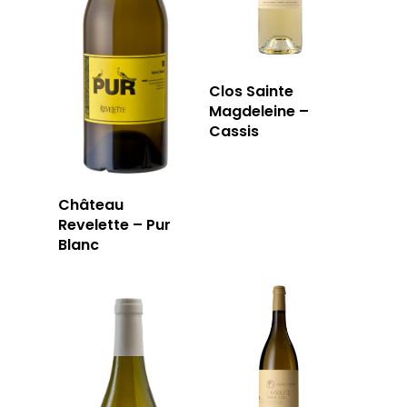
Clos Sainte
Magdeleine –
Cassis
Château
Revelette – Pur
Blanc
LA CAVE
LA TABLE
LA CAVE
APERÇU DE NOTRE SÉ