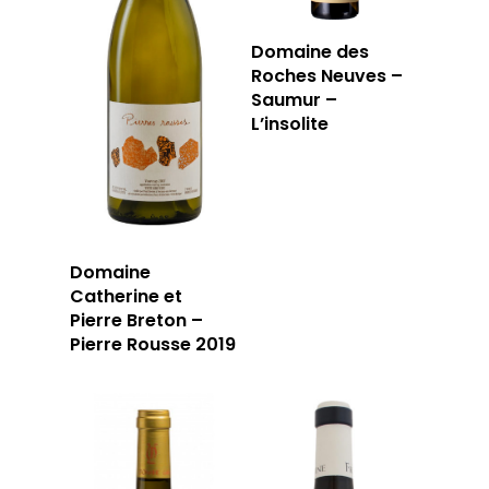
PRIVATISATI
LA TOURNÉE DU CAVIS
Domaine des
LA CARTE DU
Roches Neuves –
Saumur –
JOUR
L’insolite
RÉSERVER
59 rue Grignan
Domaine
Catherine et
13006 Marseille
Pierre Breton –
Pierre Rousse 2019
T: 04 91 33 46 59