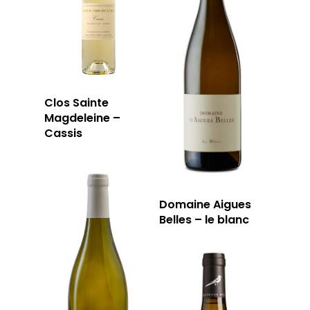
Clos Sainte
Magdeleine –
Cassis
LA CAVE
Domaine Aigues
Belles – le blanc
LA TABLE
LA CAVE
APERÇU DE NOTRE SÉ
PRIVATISATI
LA TOURNÉE DU CAVIS