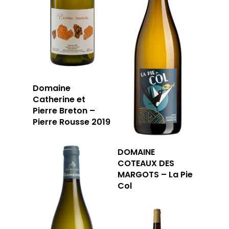
LA CARTE DU
JOUR
RÉSERVER
Domaine
59 rue Grignan
Catherine et
Pierre Breton –
13006 Marseille
Pierre Rousse 2019
T: 04 91 33 46 59
DOMAINE
COTEAUX DES
MARGOTS – La Pie
Col