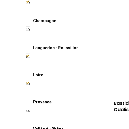
10
Champagne
10
Languedoc - Roussillon
6
Loire
10
Provence
Bastid
Odali
14