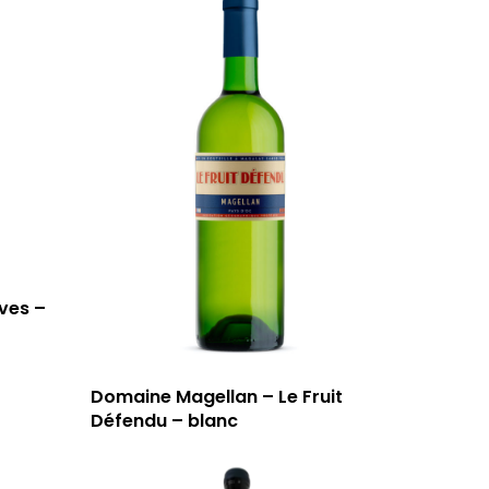
13006 Marseille
T: 04 91 33 46 59
ves –
Domaine Magellan – Le Fruit
Défendu – blanc