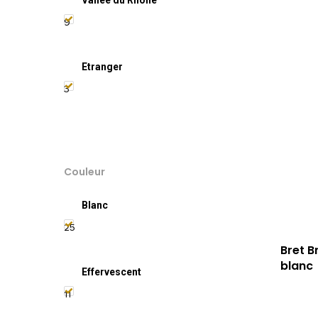
Vallée du Rhône
9
Etranger
3
Couleur
Blanc
25
Bret B
blanc
Effervescent
11