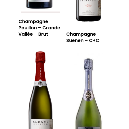
Champagne
Pouillon – Grande
Vallée – Brut
Champagne
Suenen – C+C
LA CAVE
LA TABLE
LA CAVE
APERÇU DE NOTRE SÉ