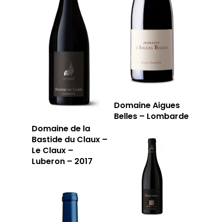
RÉSERVER
59 rue Grignan
13006 Marseille
Domaine Aigues
T: 04 91 33 46 59
Belles – Lombarde
Domaine de la
Bastide du Claux –
Le Claux –
Luberon – 2017