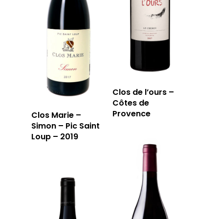
Clos de l’ours –
Côtes de
Provence
Clos Marie –
LA CAVE
Simon – Pic Saint
Loup – 2019
LA TABLE
LA CAVE
APERÇU DE NOTRE SÉ
PRIVATISATI
LA TOURNÉE DU CAVIS
LA CARTE DU
JOUR