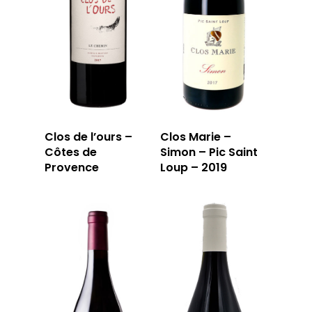
RÉSERVER
59 rue Grignan
13006 Marseille
T: 04 91 33 46 59
Clos de l’ours –
Clos Marie –
Côtes de
Simon – Pic Saint
Provence
Loup – 2019