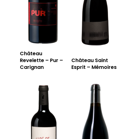
Château
Revelette – Pur –
Château Saint
Carignan
Esprit – Mémoires
LA CAVE
LA TABLE
LA CAVE
APERÇU DE NOTRE SÉ
PRIVATISATI
LA TOURNÉE DU CAVIS