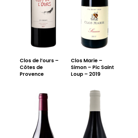
LA CARTE DU
JOUR
RÉSERVER
59 rue Grignan
Clos de l’ours –
Clos Marie –
13006 Marseille
Côtes de
Simon – Pic Saint
Provence
Loup – 2019
T: 04 91 33 46 59