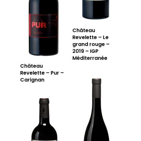
Château
Revelette – Le
grand rouge –
2019 – IGP
Méditerranée
Château
Revelette – Pur –
Carignan
LA CAVE
LA TABLE
LA CAVE
APERÇU DE NOTRE SÉ
PRIVATISATI