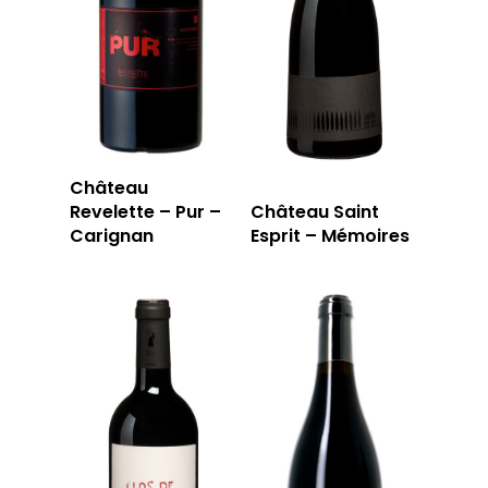
RÉSERVER
59 rue Grignan
13006 Marseille
Château
Revelette – Pur –
Château Saint
T: 04 91 33 46 59
Carignan
Esprit – Mémoires