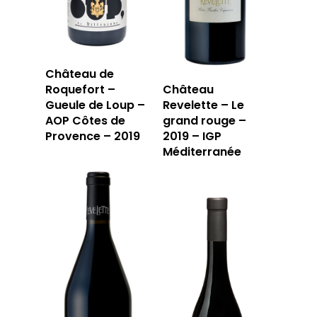
Château de
Roquefort –
Château
Gueule de Loup –
Revelette – Le
AOP Côtes de
grand rouge –
Provence – 2019
2019 – IGP
LA CAVE
Méditerranée
LA TABLE
LA CAVE
APERÇU DE NOTRE SÉ
PRIVATISATI
LA TOURNÉE DU CAVIS
LA CARTE DU
JOUR