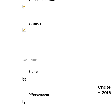
9
Etranger
3
Couleur
Blanc
25
Châte
– 2016
Effervescent
11