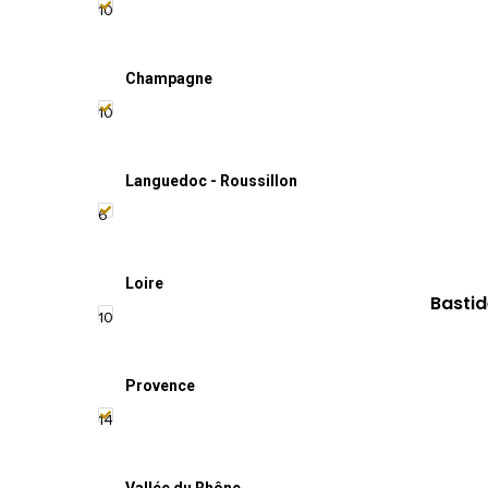
10
Champagne
10
Languedoc - Roussillon
6
Loire
Bastid
10
Provence
14
Vallée du Rhône