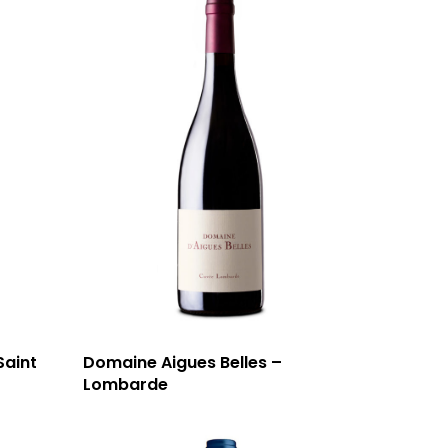
Saint
Domaine Aigues Belles –
59 rue Grignan
Lombarde
13006 Marseille