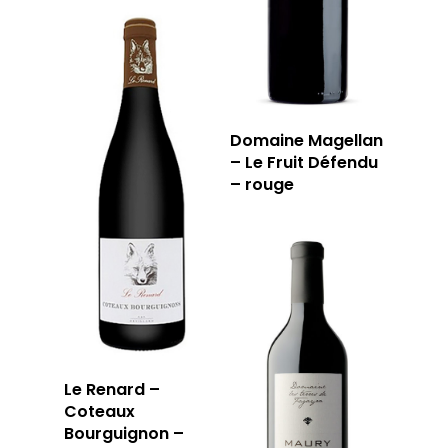
Domaine Magellan
– Le Fruit Défendu
– rouge
LA CAVE
LA TABLE
LA CAVE
APERÇU DE NOTRE SÉ
PRIVATISATI
LA TOURNÉE DU CAVIS
LA CARTE DU
Le Renard –
JOUR
Coteaux
Bourguignon –