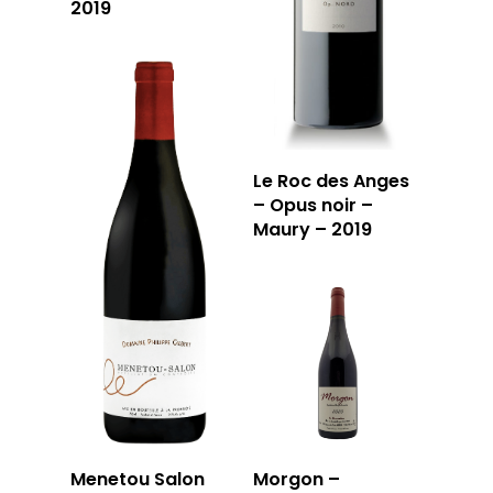
2019
RÉSERVER
59 rue Grignan
13006 Marseille
Le Roc des Anges
– Opus noir –
T: 04 91 33 46 59
Maury – 2019
Menetou Salon
Morgon –