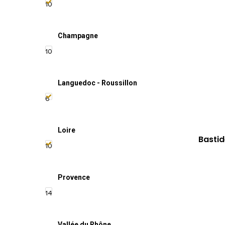
10
Champagne
10
Languedoc - Roussillon
6
Loire
Bastid
10
Provence
14
Vallée du Rhône