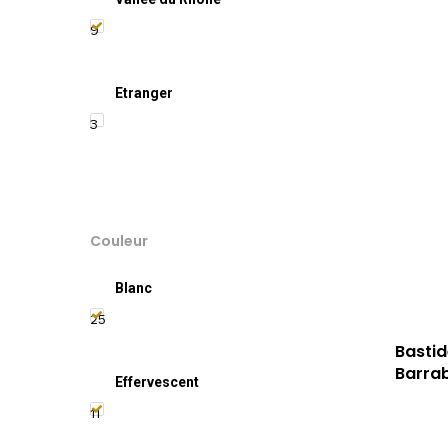
9
Etranger
3
Couleur
Blanc
25
Basti
Barra
Effervescent
11