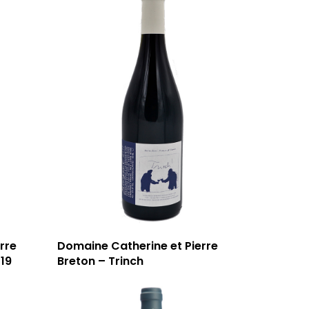
T: 04 91 33 46 59
rre
Domaine Catherine et Pierre
019
Breton – Trinch