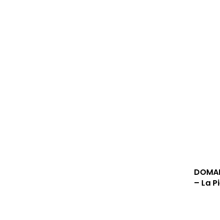
DOMAI
– La P