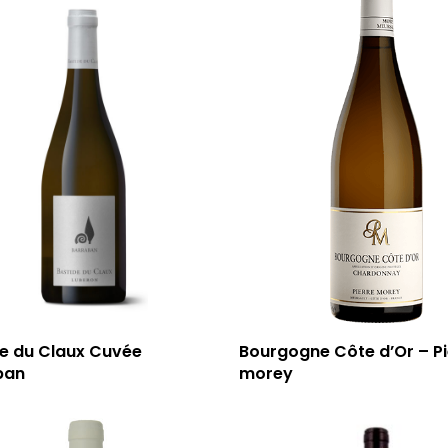
de du Claux Cuvée
Bourgogne Côte d’Or – Pi
ban
morey