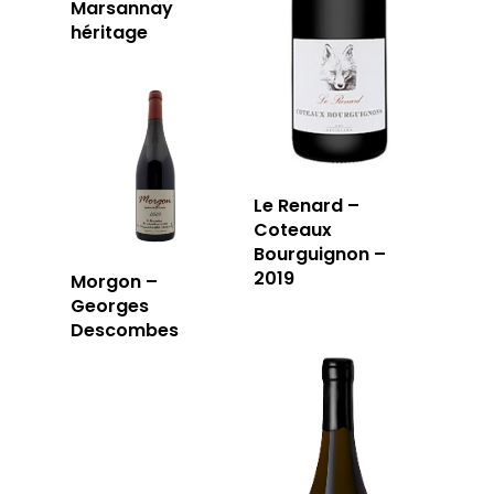
Marsannay
13006 Marseille
héritage
T: 04 91 33 46 59
Le Renard –
Coteaux
Bourguignon –
2019
Morgon –
Georges
Descombes