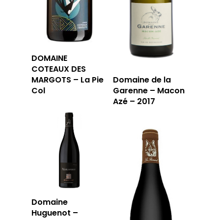
LA CAVE
DOMAINE
COTEAUX DES
LA TABLE
LA CAVE
MARGOTS – La Pie
Domaine de la
Col
Garenne – Macon
APERÇU DE NOTRE SÉ
PRIVATISATI
Azé – 2017
LA TOURNÉE DU CAVIS
LA CARTE DU
JOUR
RÉSERVER
Domaine
Huguenot –
59 rue Grignan