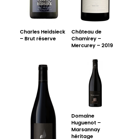
LA CAVE
Charles Heidsieck
Château de
– Brut réserve
Chamirey –
Mercurey – 2019
LA TABLE
LA CAVE
APERÇU DE NOTRE SÉ
PRIVATISATI
LA TOURNÉE DU CAVIS
LA CARTE DU
JOUR
RÉSERVER
Domaine
Huguenot –
Marsannay
héritage
59 rue Grignan