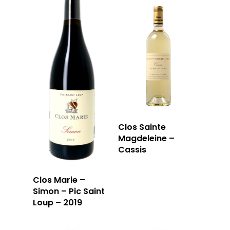
LA CAVE
LA TABLE
LA CAVE
APERÇU DE NOTRE SÉ
PRIVATISATI
LA TOURNÉE DU CAVIS
LA CARTE DU
Clos Sainte
Magdeleine –
JOUR
Cassis
RÉSERVER
Clos Marie –
Simon – Pic Saint
Loup – 2019
59 rue Grignan