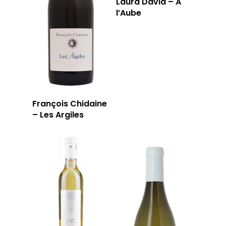
Laura David – À
T: 04 91 33 46 59
l’Aube
François Chidaine
– Les Argiles