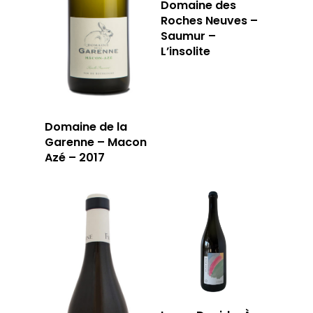
Domaine des
LA CAVE
Roches Neuves –
Saumur –
L’insolite
LA TABLE
LA CAVE
APERÇU DE NOTRE SÉ
PRIVATISATI
LA TOURNÉE DU CAVIS
LA CARTE DU
Domaine de la
Garenne – Macon
JOUR
Azé – 2017
RÉSERVER
59 rue Grignan
13006 Marseille