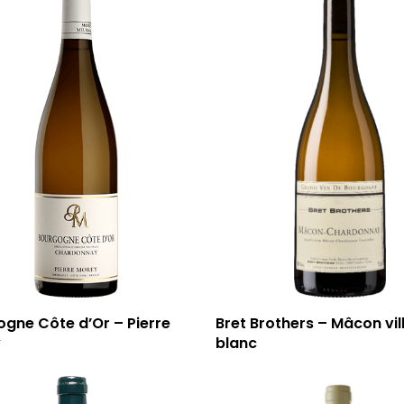
gne Côte d’Or – Pierre
Bret Brothers – Mâcon vil
y
blanc