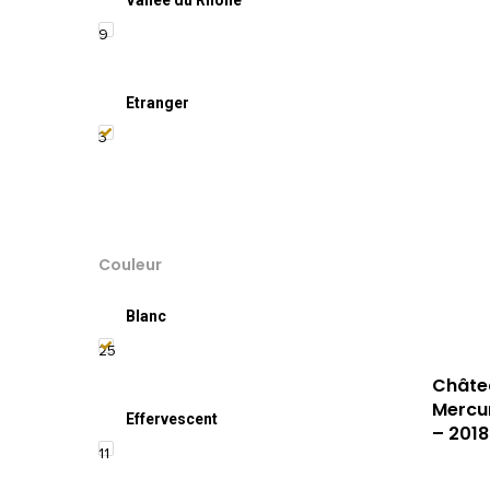
9
Etranger
3
Couleur
Blanc
25
Châte
Mercur
Effervescent
– 2018
11