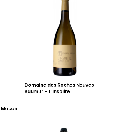
59 rue Grignan
13006 Marseille
Domaine des Roches Neuves –
T: 04 91 33 46 59
Saumur – L’insolite
– Macon