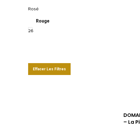
Rosé
Rouge
26
Effacer Les Filtres
DOMAI
– La P