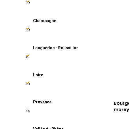
10
Champagne
10
Languedoc - Roussillon
6
Loire
10
Provence
Bourgo
more
14
Vallée du Rhône