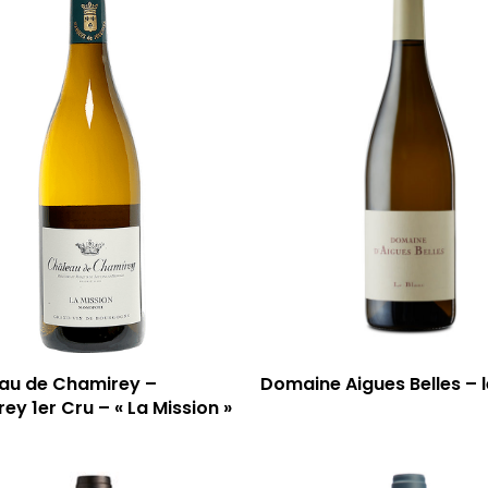
au de Chamirey –
Domaine Aigues Belles – l
ey 1er Cru – « La Mission »