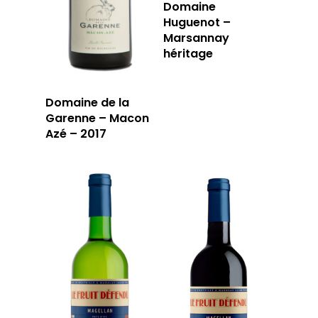
Domaine
Huguenot –
Marsannay
héritage
Domaine de la
LA CAVE
Garenne – Macon
Azé – 2017
LA TABLE
LA CAVE
APERÇU DE NOTRE SÉ
PRIVATISATI
LA TOURNÉE DU CAVIS
LA CARTE DU
JOUR
RÉSERVER