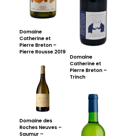
LA CAVE
Domaine
Catherine et
LA TABLE
LA CAVE
Pierre Breton –
Pierre Rousse 2019
Domaine
APERÇU DE NOTRE SÉ
PRIVATISATI
Catherine et
Pierre Breton –
LA TOURNÉE DU CAVIS
LA CARTE DU
Trinch
JOUR
RÉSERVER
Domaine des
Roches Neuves –
59 rue Grignan
Saumur –