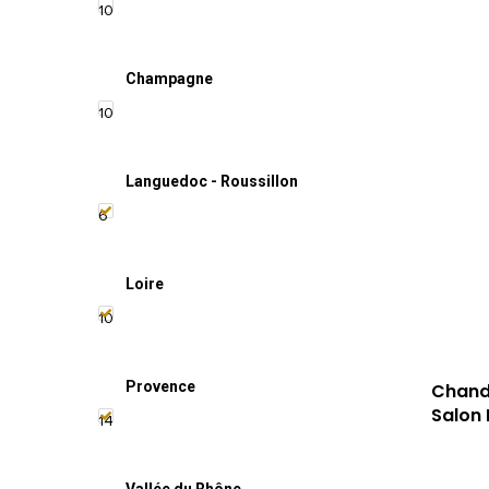
10
Champagne
10
Languedoc - Roussillon
6
Loire
10
Provence
Chand
Salon 
14