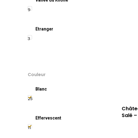
Vallée du Rhône
9
Etranger
3
Couleur
Blanc
25
Châtea
Salé –
Effervescent
11