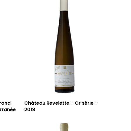
grand
Château Revelette – Or série –
erranée
2018