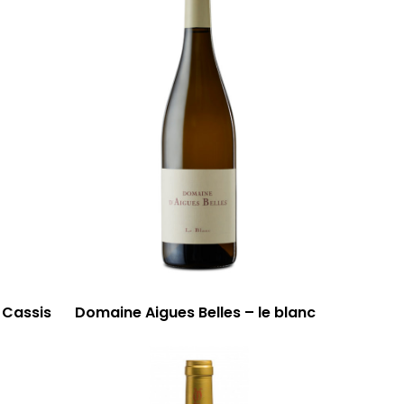
 Cassis
Domaine Aigues Belles – le blanc
59 rue Grignan
13006 Marseille