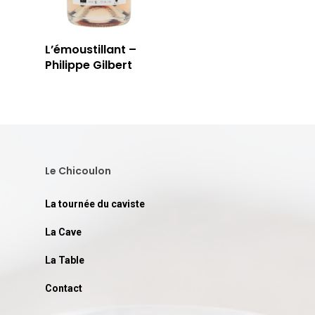
LA TABLE
LA CAVE
L’émoustillant –
APERÇU DE NOTRE SÉ
PRIVATISATI
Philippe Gilbert
LA TOURNÉE DU CAVIS
LA CARTE DU
JOUR
RÉSERVER
Le Chicoulon
La tournée du caviste
59 rue Grignan
La Cave
13006 Marseille
La Table
T: 04 91 33 46 59
Contact