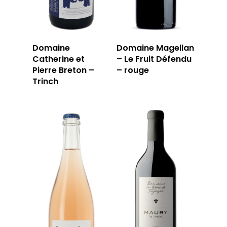
Domaine
Domaine Magellan
Catherine et
– Le Fruit Défendu
Pierre Breton –
– rouge
Trinch
LA CAVE
LA TABLE
LA CAVE
APERÇU DE NOTRE SÉ
PRIVATISATI
LA TOURNÉE DU CAVIS
LA CARTE DU