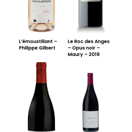
JOUR
RÉSERVER
L’émoustillant –
Le Roc des Anges
59 rue Grignan
Philippe Gilbert
– Opus noir –
13006 Marseille
Maury – 2019
T: 04 91 33 46 59