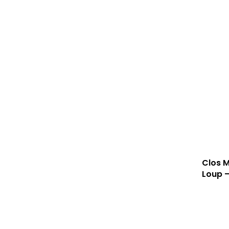
Clos M
Loup –