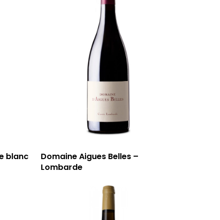
e blanc
Domaine Aigues Belles –
Lombarde
59 rue Grignan
13006 Marseille