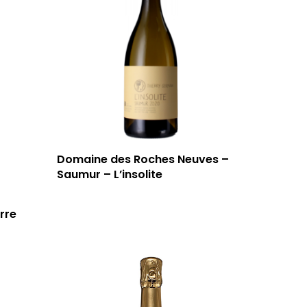
T: 04 91 33 46 59
Domaine des Roches Neuves –
Saumur – L’insolite
rre