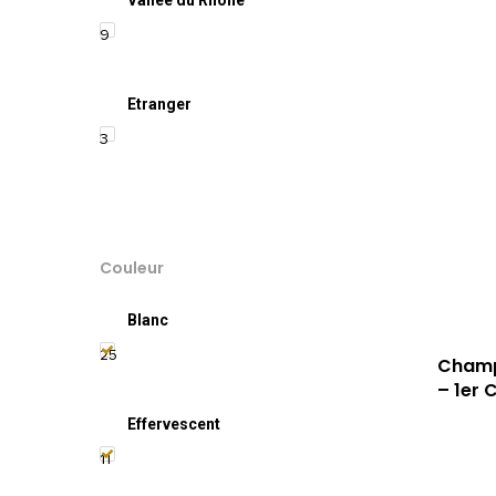
9
Etranger
3
Couleur
Blanc
25
Champa
– 1er 
Effervescent
11