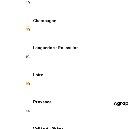
10
Champagne
10
Languedoc - Roussillon
6
Loire
10
Provence
Agrapa
14
Vallée du Rhône