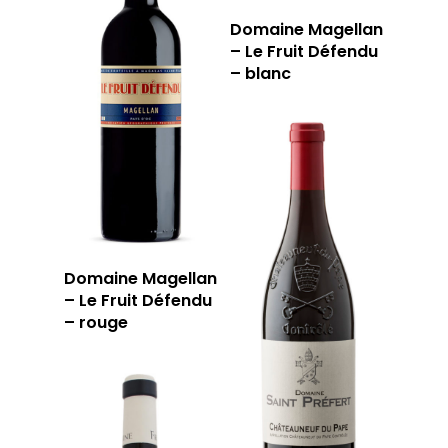
LA TOURNÉE DU CAVIS
Domaine Magellan
LA CARTE DU
– Le Fruit Défendu
JOUR
– blanc
RÉSERVER
59 rue Grignan
13006 Marseille
Domaine Magellan
– Le Fruit Défendu
T: 04 91 33 46 59
– rouge