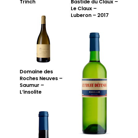
Trinch
Bastide du Claux –
Le Claux –
Luberon – 2017
Domaine des
Roches Neuves –
Saumur –
L’insolite
LA CAVE
LA TABLE
LA CAVE
APERÇU DE NOTRE SÉ
PRIVATISATI