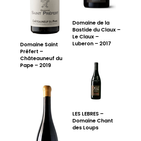
LA CAVE
Domaine de la
Bastide du Claux –
LA TABLE
LA CAVE
Le Claux –
Luberon – 2017
Domaine Saint
APERÇU DE NOTRE SÉ
PRIVATISATI
Préfert –
Châteauneuf du
LA TOURNÉE DU CAVIS
LA CARTE DU
Pape – 2019
JOUR
RÉSERVER
LES LEBRES –
Domaine Chant
59 rue Grignan
des Loups
13006 Marseille