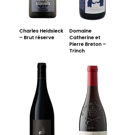
LA TOURNÉE DU CAVIS
LA CARTE DU
JOUR
Charles Heidsieck
Domaine
– Brut réserve
Catherine et
RÉSERVER
Pierre Breton –
Trinch
59 rue Grignan
13006 Marseille
T: 04 91 33 46 59