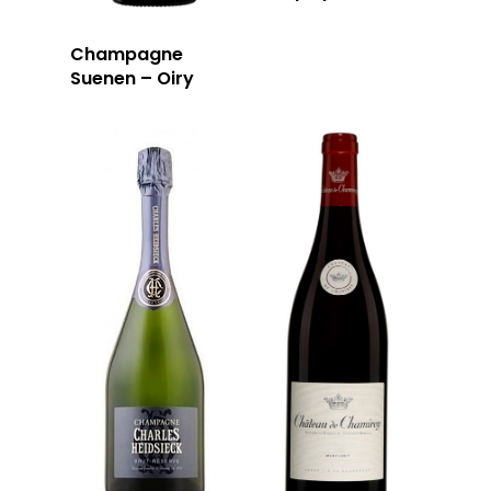
Champagne
Suenen – Oiry
LA CAVE
LA TABLE
LA CAVE