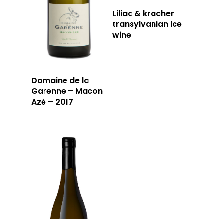
Liliac & kracher
transylvanian ice
T: 04 91 33 46 59
wine
Domaine de la
Garenne – Macon
Azé – 2017