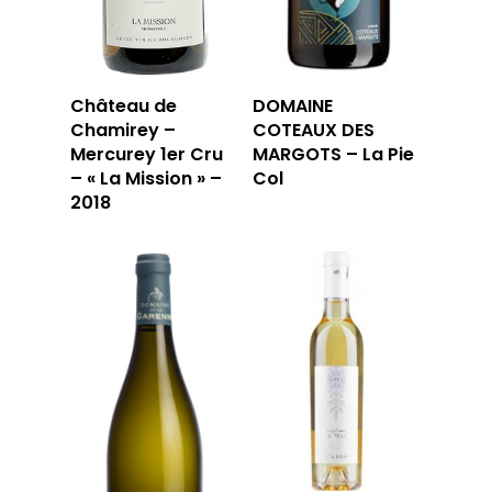
LA CAVE
Château de
DOMAINE
Chamirey –
COTEAUX DES
LA TABLE
LA CAVE
Mercurey 1er Cru
MARGOTS – La Pie
– « La Mission » –
Col
APERÇU DE NOTRE SÉ
PRIVATISATI
2018
LA TOURNÉE DU CAVIS
LA CARTE DU
JOUR
RÉSERVER
59 rue Grignan
13006 Marseille