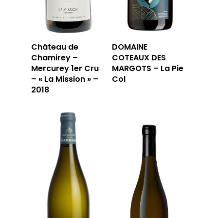
JOUR
RÉSERVER
Château de
DOMAINE
Chamirey –
COTEAUX DES
Mercurey 1er Cru
MARGOTS – La Pie
– « La Mission » –
Col
59 rue Grignan
2018
13006 Marseille
T: 04 91 33 46 59