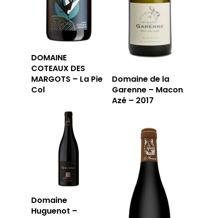
LA CAVE
DOMAINE
COTEAUX DES
LA TABLE
LA CAVE
MARGOTS – La Pie
Domaine de la
Col
Garenne – Macon
APERÇU DE NOTRE SÉ
PRIVATISATI
Azé – 2017
LA TOURNÉE DU CAVIS
LA CARTE DU
JOUR
RÉSERVER
Domaine
Huguenot –
59 rue Grignan