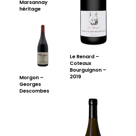
Marsannay
13006 Marseille
héritage
T: 04 91 33 46 59
Le Renard –
Coteaux
Bourguignon –
2019
Morgon –
Georges
Descombes