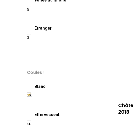
Vallée du Rhône
9
Etranger
3
Couleur
Blanc
25
Châte
2018
Effervescent
11