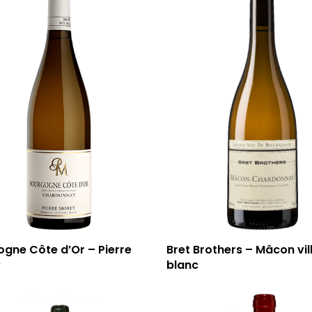
gne Côte d’Or – Pierre
Bret Brothers – Mâcon vil
y
blanc