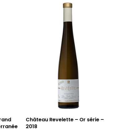
59 rue Grignan
grand
Château Revelette – Or série –
13006 Marseille
erranée
2018