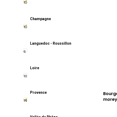
10
Champagne
10
Languedoc - Roussillon
6
Loire
10
Provence
Bourgo
more
14