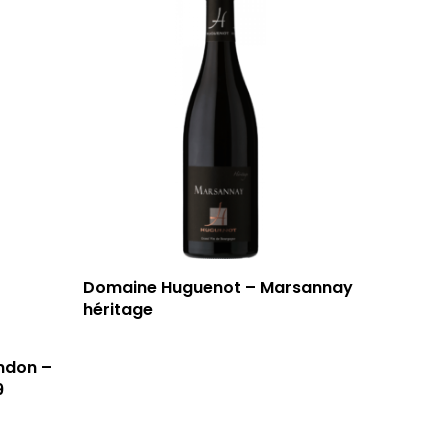
Domaine Huguenot – Marsannay
héritage
ndon –
9